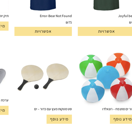
Joyful b
Error-Bear Not Found
תיק יוט
₪
75
₪
מיד
אפשרויות
אפשרויות
ערכת ט
ר ים מתנפח – רונאלדו
סט מטקות מעץ עם כדור – ים
מיד
מידע נוסף
מידע נוסף