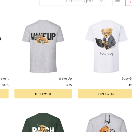
למיין לפי פופולריות
ake It
Wake Up
Busy G
₪
75
₪
75
₪
אפשרויות
אפשרויות