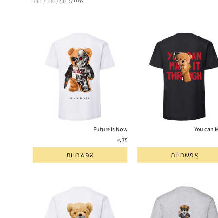
צפייה:
50
100
הכל
Future Is Now
You can M
₪
75
אפשרויות
אפשרויות