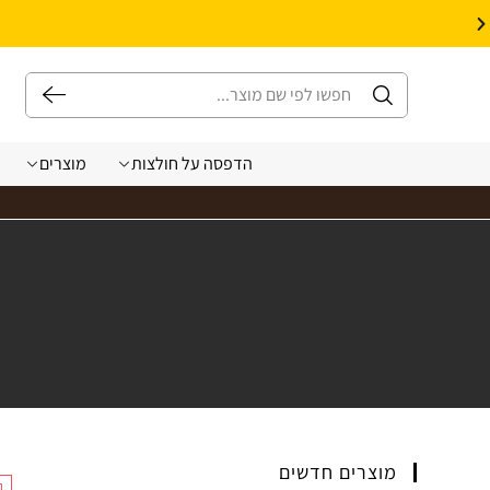
10% הנחה על עיצוב עצמי באתר | קוד קופון: Design *אין כפל קופונים*
הדפסה על חולצות
מוצרים
מוצרים חדשים