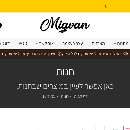
10% הנחה על עיצוב עצמי באתר | קוד קופון: Design *אין כפל קופונים*
מתנות
מארזים
עצב בעצמך
צור קשר
POD
דוגמא
משלוח מהיר עד 6 ימי עסקים לכל הארץ
איסוף עצמי מהסניף עד 2 ימי עסקים
חנות
כאן אפשר לעיין במוצרים שבחנות.
דף הבית
>
חנות
>
עמוד 16