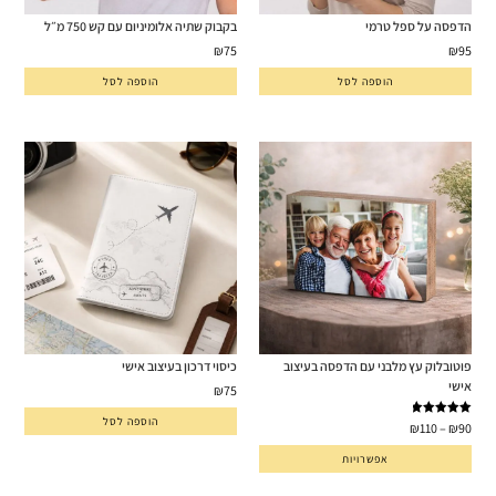
הדפסה על ספל טרמי
בקבוק שתיה אלומיניום עם קש 750 מ״ל
₪
75
₪
95
הוספה לסל
הוספה לסל
פוטובלוק עץ מלבני עם הדפסה בעיצוב
כיסוי דרכון בעיצוב אישי
אישי
₪
75
הוספה לסל
דורג
5.00
₪
110
–
₪
90
מתוך 5
אפשרויות