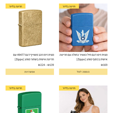
חריטה בלייזר
חריטה בלייזר
מצית זיפו דגם חיל האוויר כחולה עם חריטה
מצית זיפו זהב משוייף דגם 49477 עם
אישית בכסוף מותג [Zippo]
חריטה אישית בשחור מותג [Zippo]
₪
224
–
₪
139
₪
169
הוספה לסל
אפשרויות
חריטה בלייזר
חריטה בלייזר