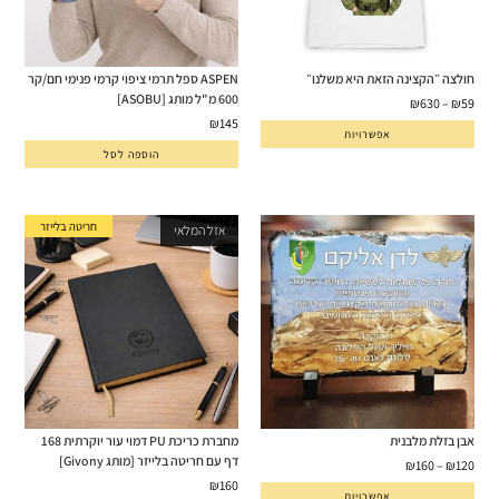
חולצה ״הקצינה הזאת היא משלנו״
ASPEN ספל תרמי ציפוי קרמי פנימי חם/קר
600 מ"ל מותג [ASOBU]
₪
630
–
₪
59
₪
145
אפשרויות
הוספה לסל
חריטה בלייזר
אזל המלאי
אבן בזלת מלבנית
מחברת כריכת PU דמוי עור יוקרתית 168
דף עם חריטה בלייזר [מותג Givony]
₪
160
–
₪
120
₪
160
אפשרויות