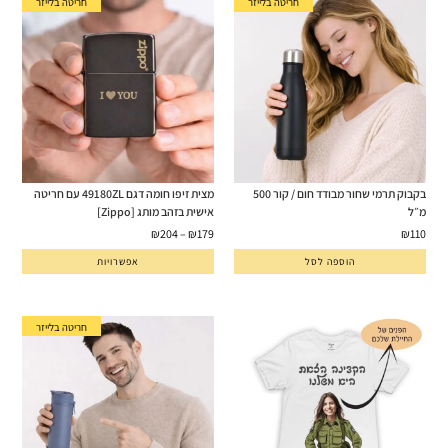
חריטה בלייזר
חריטה בלייזר
בקבוק תרמי שחור מבודד חום / קור 500
מצית זיפו חומה דגם 49180ZL עם חריטה
מ״ל
אישית בזהב מותג [Zippo]
₪
204
–
₪
179
₪
110
הוספה לסל
אפשרויות
חריטה בלייזר