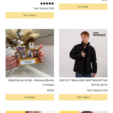
אפשרויות
דורג
5.00
מחירון בעמוד מוצר
מתוך 5
הוספה לסל
מעיל סופטשל שחור מותג T-Wear [הדפסה
Memory Blocks – קוביות עץ עם תמונות
על שני צדדים]
בעבודת יד
מחירון בעמוד מוצר
245
₪
הוספה לסל
אפשרויות