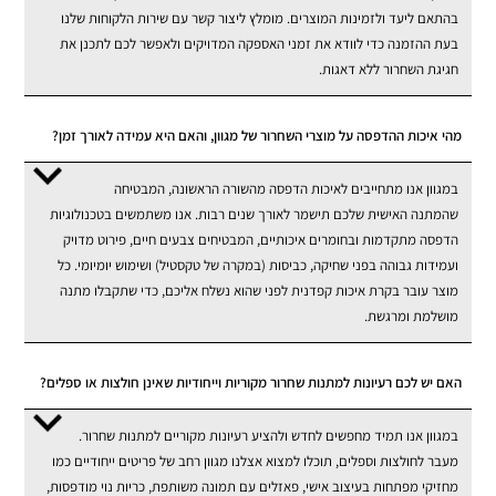
בהתאם ליעד ולזמינות המוצרים. מומלץ ליצור קשר עם שירות הלקוחות שלנו
בעת ההזמנה כדי לוודא את זמני האספקה המדויקים ולאפשר לכם לתכנן את
חגיגת השחרור ללא דאגות.
מהי איכות ההדפסה על מוצרי השחרור של מגוון, והאם היא עמידה לאורך זמן?
במגוון אנו מתחייבים לאיכות הדפסה מהשורה הראשונה, המבטיחה
שהמתנה האישית שלכם תישמר לאורך שנים רבות. אנו משתמשים בטכנולוגיות
הדפסה מתקדמות ובחומרים איכותיים, המבטיחים צבעים חיים, פירוט מדויק
ועמידות גבוהה בפני שחיקה, כביסות (במקרה של טקסטיל) ושימוש יומיומי. כל
מוצר עובר בקרת איכות קפדנית לפני שהוא נשלח אליכם, כדי שתקבלו מתנה
מושלמת ומרגשת.
האם יש לכם רעיונות למתנות שחרור מקוריות וייחודיות שאינן חולצות או ספלים?
במגוון אנו תמיד מחפשים לחדש ולהציע רעיונות מקוריים למתנות שחרור.
מעבר לחולצות וספלים, תוכלו למצוא אצלנו מגוון רחב של פריטים ייחודיים כמו
מחזיקי מפתחות בעיצוב אישי, פאזלים עם תמונה משותפת, כריות נוי מודפסות,