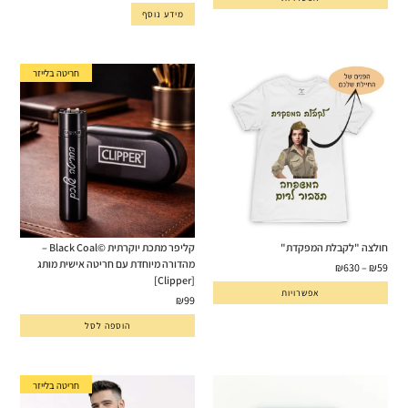
מידע נוסף
חריטה בלייזר
חולצה "לקבלת המפקדת"
קליפר מתכת יוקרתית ©Black Coal –
מהדורה מיוחדת עם חריטה אישית מותג
₪
630
–
₪
59
[Clipper]
אפשרויות
₪
99
הוספה לסל
חריטה בלייזר