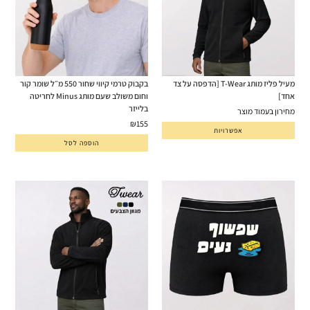
מעיל פליז מותג T-Wear [הדפסה על צד
בקבוק טרמי קיווי שחור 550 מ״ל שומר קור
אחד]
וחום משולב שעם מותג Minus לחריטה
בלייזר
מחירון בעמוד מוצר
₪
155
אפשרויות
הוספה לסל