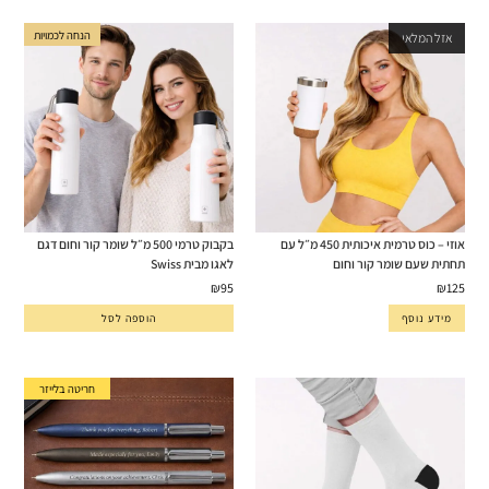
הנחה לכמויות
אזל המלאי
אוזי – כוס טרמית איכותית 450 מ״ל עם
בקבוק טרמי 500 מ״ל שומר קור וחום דגם
תחתית שעם שומר קור וחום
לאגו מבית Swiss
₪
95
₪
125
מידע נוסף
הוספה לסל
חריטה בלייזר