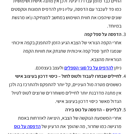
החיים כבר מזמן עברו לדיגיטל ולכן אין מתנה אישית ושימושית
כמו פד לעכבר עם הדפסה, עליו ניתן להדפיס תמונות וטקסטים
שונים שיהפכו את חווית השימוש במחשב למצחיקה ו\או מרגשת
במיוחד.
הדפסה על ספל קפה
אחרי הקפה הנוראי של הצבא הגיע הזמן להתפנק בקפה איכותי
שנמגז לתוך ספל קפה איכותית שתנתק את חוויות הקפה
הנוראיות מהצבא.
ניתן
להדפיס על כל סוגי הספלים
ולעצב בעצמכם.
לחיילים שבחרו לעבוד ולטוס לחול – כיסוי דרכון בעיצוב אישי
כששמים מטרה מול העיניים, קל יותר להתפקס ולהתרכז בה ולכן
אין מתנה מדרבנת יותר לחיילים משוחררים שרוצים לטוס לטיול
הגדול מאשר כיסוי דרכון בעיצוב אישי.
לבליינים – הדפסה על כוס בירה
אחרי המשמעת הנוקשה של הצבא, היציאה לאזרחות באמת
מרגישה כמו שחרור, מה שהופך את הרעיון של
הדפסה על כוס