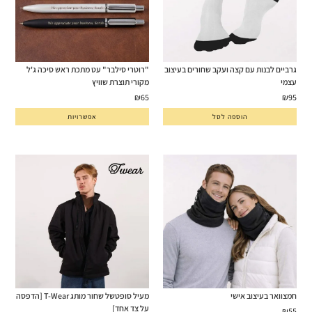
גרביים לבנות עם קצה ועקב שחורים בעיצוב
"רוטרי סילבר" עט מתכת ראש סיכה ג'ל
עצמי
מקורי תוצרת שוויץ
₪
65
₪
95
הוספה לסל
אפשרויות
חמצוואר בעיצוב אישי
מעיל סופטשל שחור מותג T-Wear [הדפסה
על צד אחד]
₪
55