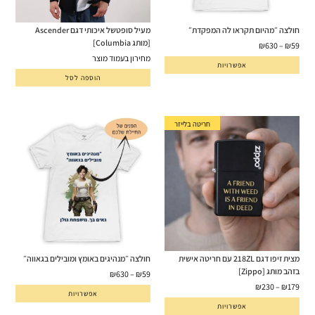
חולצה ״מהיום תקראו לה המפקדת״
מעיל סופטשל איכותי דגם Ascender
[מותג Columbia]
₪
630
–
₪
59
מחירון בעמוד מוצר
אפשרויות
הוספה לסל
חריטה בלייזר
מצית זיפו דגם 218ZL עם חריטה אישית
חולצה ״מנהיגים באומץ ומובילים בגאווה״
בזהב מותג [Zippo]
₪
630
–
₪
59
₪
230
–
₪
179
אפשרויות
אפשרויות