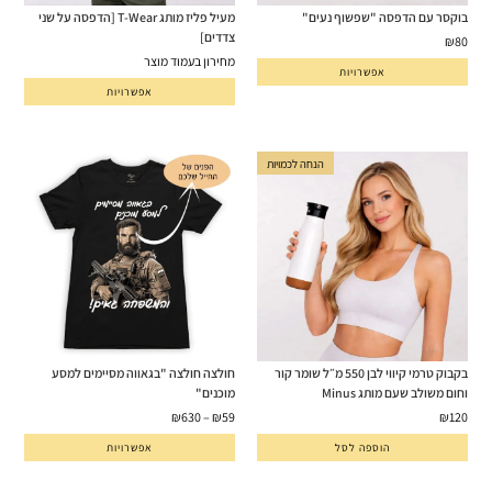
בוקסר עם הדפסה "שפשוף נעים"
מעיל פליז מותג T-Wear [הדפסה על שני
צדדים]
₪
80
מחירון בעמוד מוצר
אפשרויות
אפשרויות
הנחה לכמויות
בקבוק טרמי קיווי לבן 550 מ״ל שומר קור
חולצה חולצה "בגאווה מסיימים למסע
וחום משולב שעם מותג Minus
מוכנים"
₪
630
–
₪
59
₪
120
הוספה לסל
אפשרויות