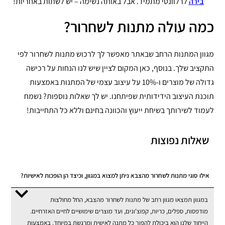
בירה
לרלוונטי מתמיד. אבל באותה נשימה – יש לשתות באחריות!
כמה עולה מתנות לשחרור?
מגוון המתנות הרחב שבאתר מאפשר לך לרכוש מתנות לשחרור לפי
התקציב שלך. בנוסף, כאן המקום לציין שיש לנו הנחות על רכישה
גדולה של מוצרים ו-10% על עיצוב עצמי של המתנות באמצעות
תוכנת העיצוב הידידותית שפיתחנו. יש לך שאלות נוספות? נשמח
לעמוד לשירותך בשיחת ייעוץ והכוונה בחינם וללא כל התחייבות!
שאלות נפוצות
אילו סוגי מתנות לשחרור מהצבא ניתן למצוא במגוון, וכיצד הן הופכות לאישיות?
במגוון תמצאו מגוון רחב של מתנות לשחרור מהצבא, החל מחולצות
מודפסות, ספלים, כריות, קפוצ'ונים, ועד מוצרים שימושיים לחיים האזרחיים.
הייחוד שלנו הוא ביכולת להפוך כל מתנה לאישית ומרגשת במיוחד. באמצעות