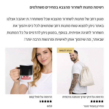
רשימת מתנות לשחרור מהצבא במחירים משתלמים
מגוון רחב של מתנות לשחרור מהצבא שכל משתחרר.ת יאהבו! אצלנו
באתר ניתן למצוא טווח מתנות רחב שמתאים לכל כיס ויהפוך את
השחרור לחגיגה אמיתית. בנוסף, במגוון ניתן להדפיס על כל המתנות
שבאתר, מה שיהפוך אותן לאישיות ומרגשות הרבה יותר!
הנחה לכמויות
הדפסה על תיקי שרוך מכותנה איכותית
הדפסה על ספל קסם
דורג
5.00
דורג
4.71
מחירון בעמוד מוצר
59
₪
מתוך 5
מתוך 5