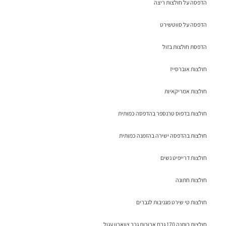
הדפסה על חולצות ריצה
הדפסה על סווטשירט
הדפסת חולצות בזול
חולצות אוברסייז
חולצות אמריקאיות
חולצות בדפוס טרנספר בהדפסה כמותית
חולצות בהדפסה ישירה בהזמנה כמותית
חולצות דרייפיט נשים
חולצות חתונה
חולצות טי שירט מגניבות לגברים
חולצות כותנה 170 גרם ארוכות גבר צווארון עגול