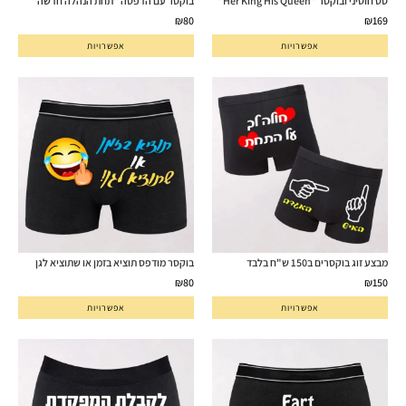
סט חוטיני ובוקסר "Her King His Queen"
בוקסר עם הדפסה "תחת הנהלה חדשה"
₪
80
₪
169
אפשרויות
אפשרויות
מבצע זוג בוקסרים ב150 ש"ח בלבד
בוקסר מודפס תוציא בזמן או שתוציא לגן
₪
80
₪
150
אפשרויות
אפשרויות