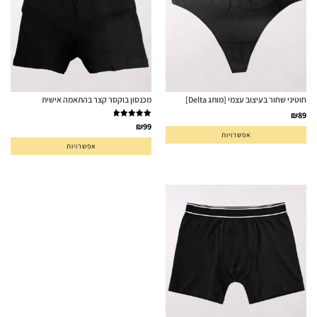
חוטיני שחור בעיצוב עצמי [מותג Delta]
מכנסון בוקסר קצר בהתאמה אישית
₪
89
דורג
5.00
₪
99
אפשרויות
מתוך 5
אפשרויות