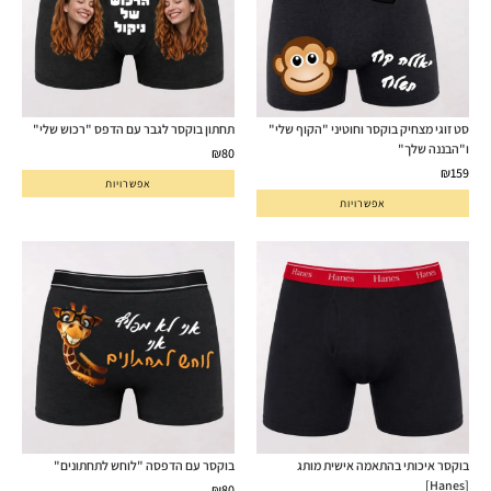
סט זוגי מצחיק בוקסר וחוטיני "הקוף שלי"
תחתון בוקסר לגבר עם הדפס "רכוש שלי"
ו"הבננה שלך"
₪
80
₪
159
אפשרויות
אפשרויות
בוקסר איכותי בהתאמה אישית מותג
בוקסר עם הדפסה "לוחש לתחתונים"
[Hanes]
₪
80