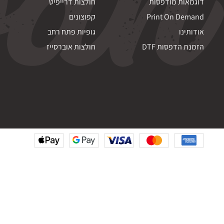
דוגמאות מודפסות
חולצות דרייפיט
Print On Demand
קפוצונים
אודותינו
גופיות פתח רחב
הזמנת הדפסות DTF
חולצות אוברסייז