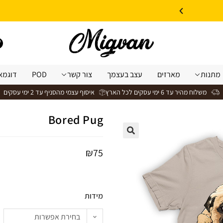
10% הנחה על עיצוב עצמי באתר | קוד קופון: Design *אין כפל קופונים*
מתנות
מארזים
עצב בעצמך
צור קשר
POD
דוגמא
משלוח מהיר עד 6 ימי עסקים לכל הארץ
איסוף עצמי מהסניף עד 2 ימי עסקים
Bored Pug
₪
75
מידות
בחירת אפשרות