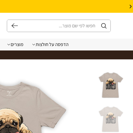
10% הנחה על עיצוב עצמי באתר | קוד קופון: Design *אין כפל קופונים*
הדפסה על חולצות
מוצרים