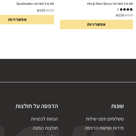
סט פיג׳מות זוגי His & Hers Since
סט פיג׳מות זוגי Soulmates
₪
219
₪
299
דורג
4.00
₪
219
₪
299
מתוך 5
אפשרויות
אפשרויות
שונות
הדפסה על חולצות
משלוחים וזמני שילוח
הנחות לכמויות
מידות ושיטות הדפסה
חולצות כותנה