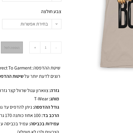
צבע חולצה
בחירת אפשרות
+
-
הוספה לסל
שיטת ההדפסה: Direct To Garment – ההדפסה האיכותית ביותר.
רוצים לדעת יותר על
שיטות ההדפס
גזרה:
צווארון עגול שרוול קצר גזרת
מותג:
T-Wear
גודל ההדפסה:
ניתן להדפיס עד גודל איי3 (0
הרכב בד:
100 אחוז כותנה 170 גרם כותנה איכותית
עמידות בכביסה:
הצבעים ולכן לא מומלץ)