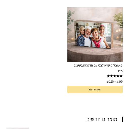
פוטובלוק עץ מלבני עם הדפסה בעיצוב
אישי
דורג
5.00
₪
110
–
₪
90
מתוך 5
אפשרויות
מוצרים חדשים