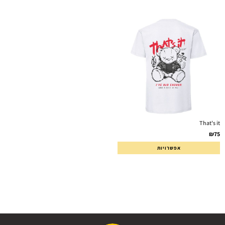
That's it
₪
75
אפשרויות