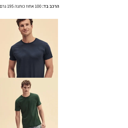
הרכב בד:
100 אחוז כותנה 195 גרם כותנה איכותית סרוקה פרימיום רינגספן