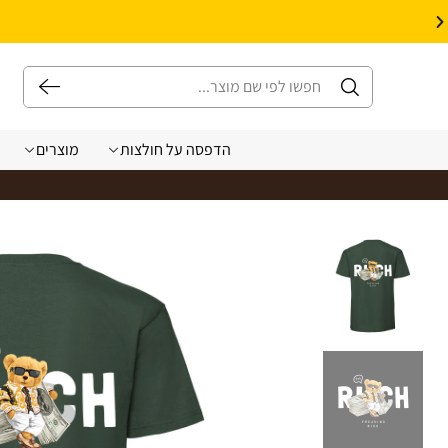
10% הנחה על עיצוב עצמי באתר | קוד קופון: Design *אין כפל קופונים*
הדפסה על חולצות
מוצרים