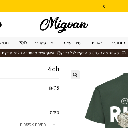
10% הנחה על עיצוב עצמי באתר | קוד קופון: Design *אין כפל קופונים*
מתנות
מארזים
עצב בעצמך
צור קשר
POD
דוגמא
משלוח מהיר עד 6 ימי עסקים לכל הארץ
איסוף עצמי מהסניף עד 2 ימי עסקים
Rich
₪
75
מידה
בחירת אפשרות