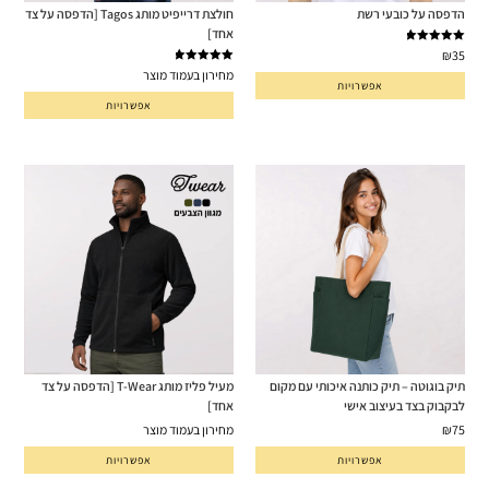
הדפסה על כובעי רשת
חולצת דרייפיט מותג Tagos [הדפסה על צד
אחד]
דורג
5.00
₪
35
מתוך 5
דורג
5.00
מחירון בעמוד מוצר
אפשרויות
מתוך 5
אפשרויות
תיק בוגוטה – תיק כותנה איכותי עם מקום
מעיל פליז מותג T-Wear [הדפסה על צד
לבקבוק בצד בעיצוב אישי
אחד]
75
₪
מחירון בעמוד מוצר
אפשרויות
אפשרויות