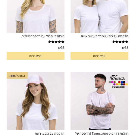
הדפסה על כובע טמבל בעיצוב אישי
כובעי בייסבול עם הדפסה אישית
דורג
4.91
דורג
5.00
₪
35
₪
35
מתוך 5
מתוך 5
אפשרויות
אפשרויות
הנחה לכמויות
חולצת דרייפיט מותג Tagos [הדפסה על
הדפסה על כובעי רשת