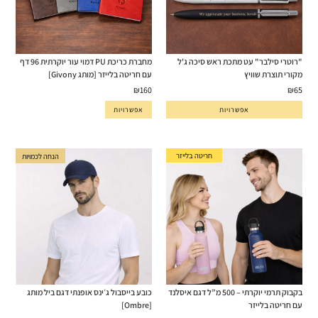
"רוטרי סילבר" עט מתכת ראש סיכה ג'ל
מחברת כריכת PU דמוי עור יוקרתית 96 דף
מקורי תוצרת שוויץ
עם חריטה בלייזר [מותג Givony]
₪
160
₪
65
אפשרויות
אפשרויות
חריטה בלייזר
הנחה לכמויות
בקבוק תרמי יוקרתי – 500 מ”ל דגם איסלנד
כובע בייסבול ג׳ינס אופנתי דגם ביל מותג
עם חריטה בלייזר
[Ombre]