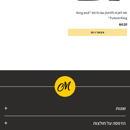
סט לאבא ולתינוק עם הדפס "King and
Future King"
₪
120
אפשרויות
שונות
הדפסה על חולצות