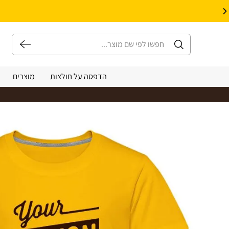
10% הנחה על עיצוב עצמי באתר | קוד קופון: Design *אין כפל קופונים*
הדפסה על חולצות
מוצרים