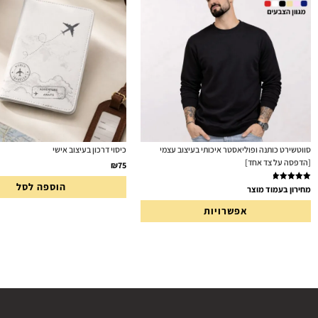
סווטשירט כותנה ופוליאסטר איכותי בעיצוב עצמי
כיסוי דרכון בעיצוב אישי
[הדפסה על צד אחד]
₪
75
הוספה לסל
דורג
5.00
מחירון בעמוד מוצר
מתוך 5
אפשרויות