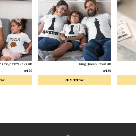
סט King Queen Pawn
סט לאבא ולילדה/ילד Best Buds
₪
120
₪
150
אפשרויות
אפש