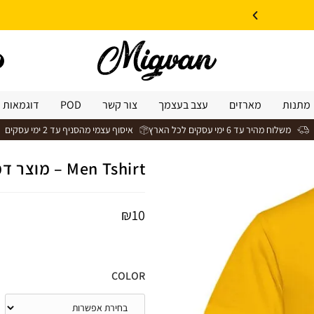
10% הנחה על עיצוב עצמי באתר | קוד קופון: Design *אין כפל קופונים*
מתנות
מארזים
עצב בעצמך
צור קשר
POD
דוגמאות 
משלוח מהיר עד 6 ימי עסקים לכל הארץ
איסוף עצמי מהסניף עד 2 ימי עסקים
Men Tshirt – מוצר דמו לא למכירה
₪
10
COLOR