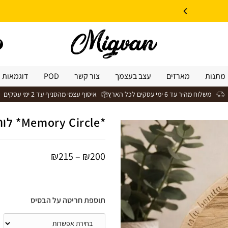
10% הנחה על עיצוב עצמי באתר | קוד קופון: Design *אין כפל קופונים*
מתנות
מארזים
עצב בעצמך
צור קשר
POD
דוגמאות 
משלוח מהיר עד 6 ימי עסקים לכל הארץ
איסוף עצמי מהסניף עד 2 ימי עסקים
*Memory Circle* לוח עץ עגול עם בסיס וחריטת תמונה בלייזר
₪
215
–
₪
200
תוספת חריטה על הבסיס