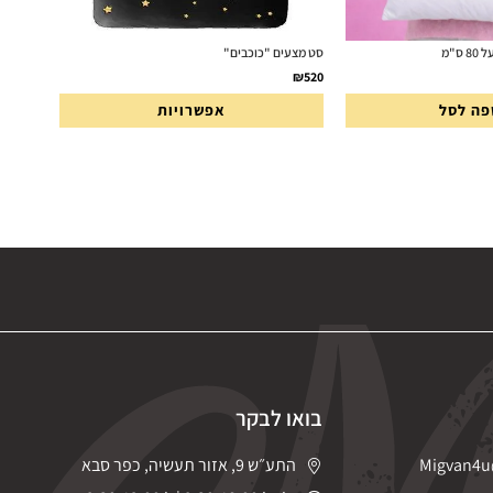
סט מצעים "כוכבים"
₪
520
פה לסל
אפשרויות
בואו לבקר
Migvan4u
התע״ש 9, אזור תעשיה, כפר סבא