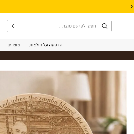
10% הנחה על עיצוב עצמי באתר | קוד קופון: Design *אין כפל קופונים*
הדפסה על חולצות
מוצרים