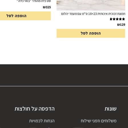
סט כלה מהודר "בואי כלה"
₪
325
תמונת זכוכית איכותית 23×18 ס"מ עם מעמד יהלום
הוספה לסל
דורג
5.00
₪
129
מתוך 5
הוספה לסל
שונות
הדפסה על חולצות
משלוחים וזמני שילוח
הנחות לכמויות