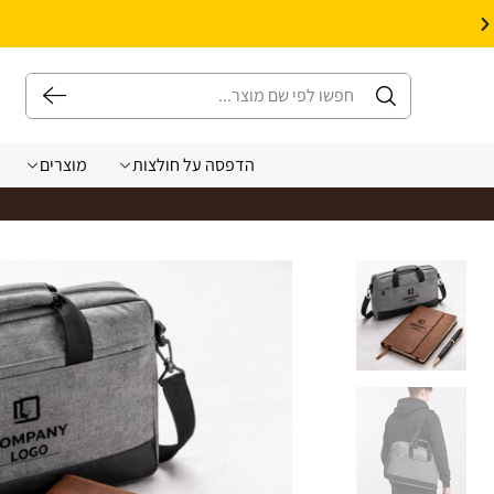
10% הנחה על עיצוב עצמי באתר | קוד קופון: Design *אין כפל קופונים*
הדפסה על חולצות
מוצרים