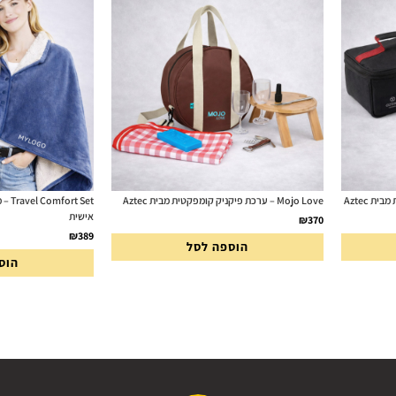
Mojo Love – ערכת פיקניק קומפקטית מבית Aztec
t Set
אישית
₪
370
₪
389
הוספה לסל
הוס