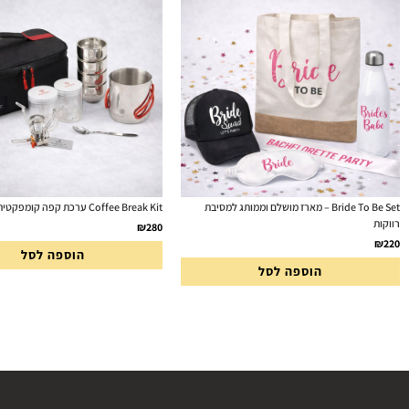
Bride To Be Set – מארז מושלם וממותג למסיבת
Coffee Break Kit ערכת קפה קומפקטית מבית Aztec
רווקות
₪
280
₪
220
הוספה לסל
הוספה לסל