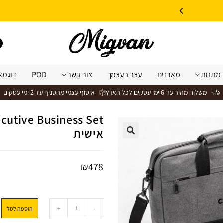
10% הנחה על עיצוב עצמי באתר | קוד קופון: Design *אין כפל קופונים*
מתנות
מארזים
עצב בעצמך
צור קשר
POD
דוגמא
משלוח מהיר עד 6 ימי עסקים לכל הארץ
איסוף עצמי מהסניף עד 2 ימי עסקים
אישית
₪
478
+
-
הוספה לסל