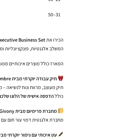
31–50
הכירו את
xecutive Business Set
המשלב אלגנטיות, פונקציונליות ומי
המארז כולל מוצרים איכותיים ממות
תיק עבודה יוקרתי מבית Ombre
תיק מעוצב, מרווח ונוח לנשיאה – מ
כולל
הדפסה אישית של הלוגו שלכם
מחברת פרימיום מבית Givony
מחברת אלגנטית דמוי עור חום עם ג
עט איכותי עם גימור יוקרתי מבית pen