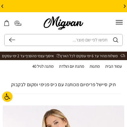
10% הנחה על עיצוב עצמי באתר | קוד קופון: Design *אין כפל קופונים*
משלוח מהיר עד 6 ימי עסקים לכל הארץ
איסוף עצמי מהסניף עד 2 ימי עסקים
עמוד הבית
>
מתנות
>
מתנת יום הולדת
>
מתנה לגיל 40
>
תיק סיישל פרימיום
תיק סיישל פרימיום מכותנה עם כיס פנימי ומקום לבקבוק
פתח ס