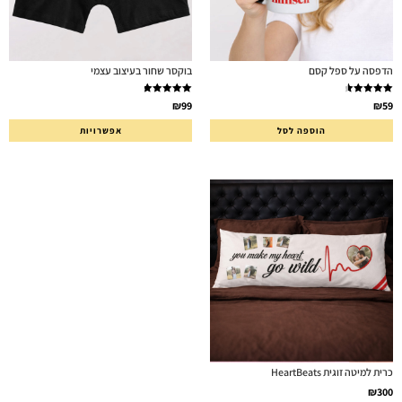
הדפסה על ספל קסם
בוקסר שחור בעיצוב עצמי
דורג
4.71
דורג
5.00
₪
99
₪
59
מתוך 5
מתוך 5
הוספה לסל
אפשרויות
כרית למיטה זוגית HeartBeats
₪
300