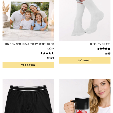
הדפסה על גרביים
תמונת זכוכית איכותית 23×18 ס"מ עם מעמד
יהלום
דורג
4.50
₪
95
מתוך 5
דורג
5.00
₪
129
הוספה לסל
מתוך 5
הוספה לסל