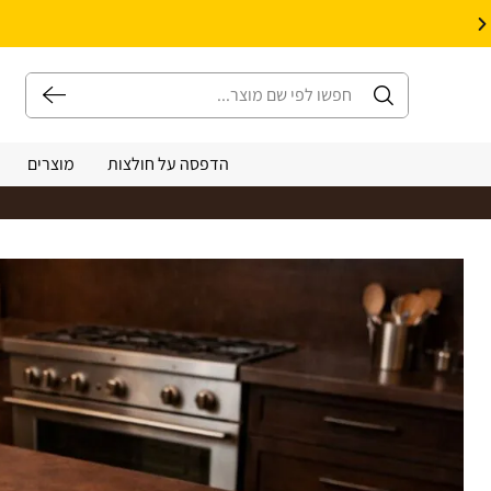
10% הנחה על עיצוב עצמי באתר | קוד קופון: Design *אין כפל קופונים*
הדפסה על חולצות
מוצרים