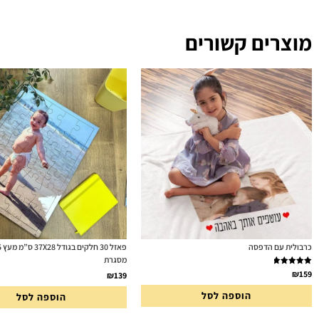
מוצרים קשורים
כרבולית עם הדפסה
מסגרת
דורג
5.00
₪
159
₪
139
מתוך 5
הוספה לסל
הוספה לסל