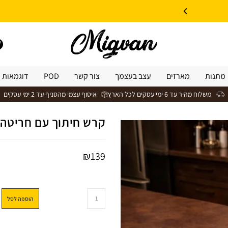
10% הנחה על עיצוב עצמי באתר | קוד קופון: Design *אין כפל קופונים*
מתנות
מארזים
עצב בעצמך
צור קשר
POD
דוגמאות 
משלוח מהיר עד 6 ימי עסקים לכל הארץ
איסוף עצמי מהסניף עד 2 ימי עסקים
קרש חיתוך עם חריטה ( בו
₪
139
הוספה לסל