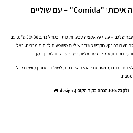
קרש חיתוך עץ אקציה איכותי "Comida" – עם שוליים
הכירו את קרש החיתוך המושלם למטבח שלכם – עשוי עץ אקציה טבעי ואיכותי, בגודל נדיב 38×30 ס"מ, עם
 העבודה נקי. הקרש משולב שוליים משופעים לנוחות מרבית, בעל
על תכונות אנטי-בקטריאליות לשימוש בטוח לאורך זמן.
לשנים רבות ומתאים גם להגשה אלגנטית לשולחן. פתרון מושלם לכל
במטבח.
הקופון: design
🎁