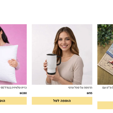
פאזל 30 חלקים בגודל 37X28 ס”מ מעץ 5 מ”מ עם
הדפסה על ספל טרמי
כרית טלוויזיה בגודל 80 על 80 ס"מ
₪
280
₪
95
הוספה לסל
הוס