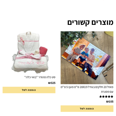
מוצרים קשורים
סט כלה מהודר "בואי כלה"
₪
325
פאזל 20 חלקים בגודל 28X19 ס"מ מעץ 5 מ"מ
הוספה לסל
עם מסגרת
דורג
5.00
₪
105
מתוך 5
הוספה לסל