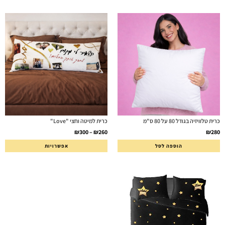
כרית טלוויזיה בגודל 80 על 80 ס"מ
כרית למיטה וחצי "Love"
₪
300
–
₪
260
₪
280
הוספה לסל
אפשרויות