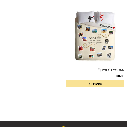
סט מצעים "קופידון"
₪
600
אפשרויות