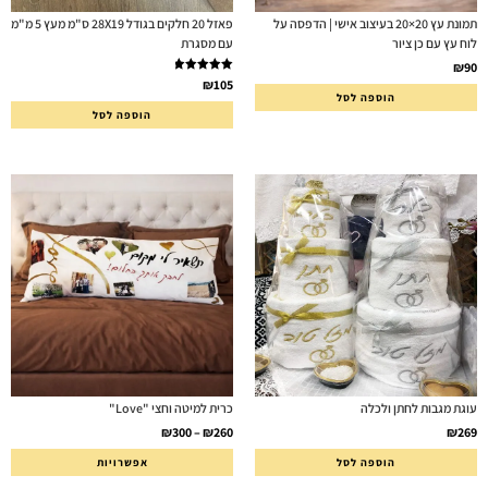
תמונת עץ 20×20 בעיצוב אישי | הדפסה על
פאזל 20 חלקים בגודל 28X19 ס"מ מעץ 5 מ"מ
לוח עץ עם כן ציור
עם מסגרת
₪
90
דורג
5.00
₪
105
הוספה לסל
מתוך 5
הוספה לסל
עוגת מגבות לחתן ולכלה
כרית למיטה וחצי "Love"
₪
300
–
₪
260
₪
269
הוספה לסל
אפשרויות