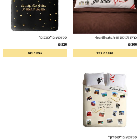
כרית למיטה זוגית HeartBeats
סט מצעים "כוכבים"
₪
520
₪
300
הוספה לסל
אפשרויות
סט מצעים "קופידון"