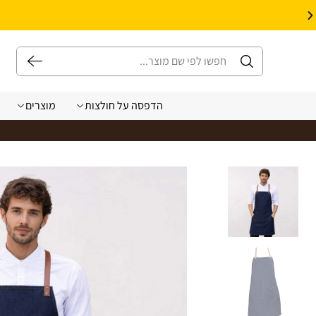
10% הנחה על עיצוב עצמי באתר | קוד קופון: Design *אין כפל קופונים*
הדפסה על חולצות
מוצרים