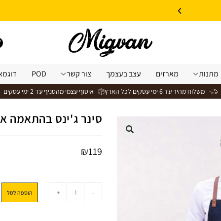
10% הנחה על עיצוב עצמי באתר | קוד קופון: Design *אין כפל קופונים*
מתנות
מארזים
עצב בעצמך
צור קשר
POD
דוגמא
משלוח מהיר עד 6 ימי עסקים לכל הארץ
איסוף עצמי מהסניף עד 2 ימי עסקים
סינר ג'ינס בהתאמה אי
₪
119
+
-
הוספה לסל