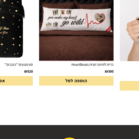
כרית למיטה זוגית HeartBeats
סט מצעים "כוכבים"
₪
520
₪
300
הוספה לסל
אפש