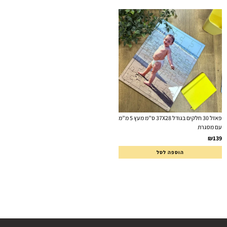
פאזל 30 חלקים בגודל 37X28 ס”מ מעץ 5 מ”מ
עם מסגרת
₪
139
הוספה לסל