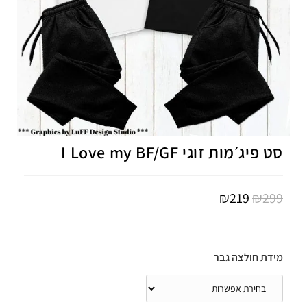
סט פיג׳מות זוגי I Love my BF/GF
₪
219
₪
299
מידת חולצה גבר