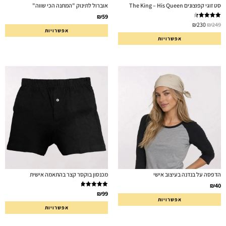
סט זוגי קפוצונים The King – His Queen
אוברול לתינוק "המתנה הכי שווה"
₪
59
דורג
4.50
₪
230
₪
249
מתוך 5
אפשרויות
אפשרויות
הדפסה על בנדנה בעיצוב אישי
מכנסון בוקסר קצר בהתאמה אישית
₪
40
דורג
5.00
₪
99
אפשרויות
מתוך 5
אפשרויות