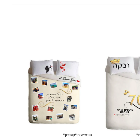
ת"
סט מצעים "קופידון"