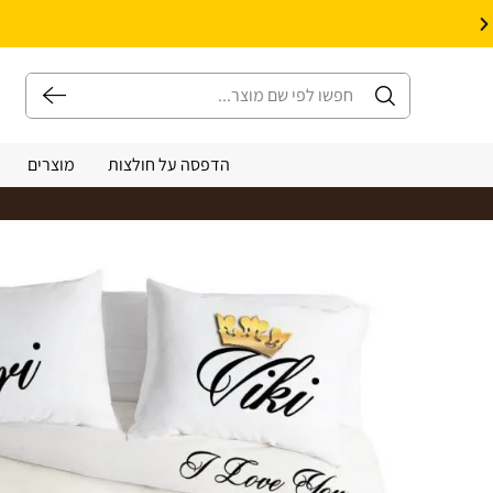
10% הנחה על עיצוב עצמי באתר | קוד קופון: Design *אין כפל קופונים*
הדפסה על חולצות
מוצרים