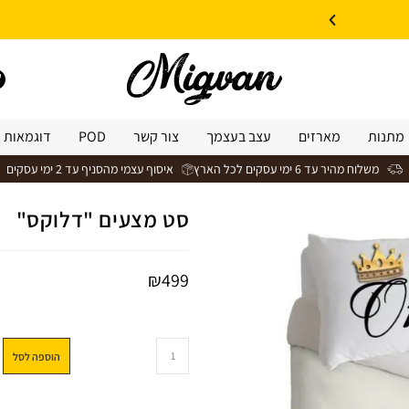
10% הנחה על עיצוב עצמי באתר | קוד קופון: Design *אין כפל קופונים*
מתנות
מארזים
עצב בעצמך
צור קשר
POD
דוגמאות 
משלוח מהיר עד 6 ימי עסקים לכל הארץ
איסוף עצמי מהסניף עד 2 ימי עסקים
סט מצעים "דלוקס"
₪
499
הוספה לסל