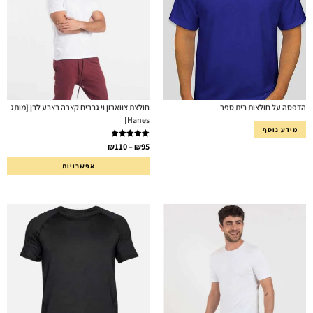
הדפסה על חולצות בית ספר
חולצת צווארון וי גברים קצרה בצבע לבן [מותג
Hanes]
מידע נוסף
דורג
5.00
₪
110
–
₪
95
מתוך 5
אפשרויות