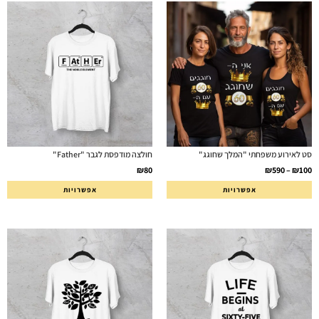
סט לאירוע משפחתי "המלך שחוגג"
חולצה מודפסת לגבר "Father"
₪
80
₪
590
–
₪
100
אפשרויות
אפשרויות