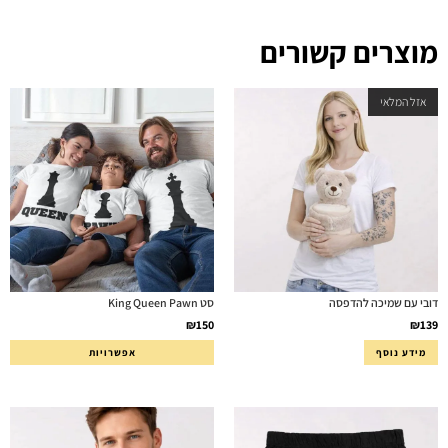
מוצרים קשורים
אזל המלאי
דובי עם שמיכה להדפסה
סט King Queen Pawn
₪
150
₪
139
מידע נוסף
אפשרויות