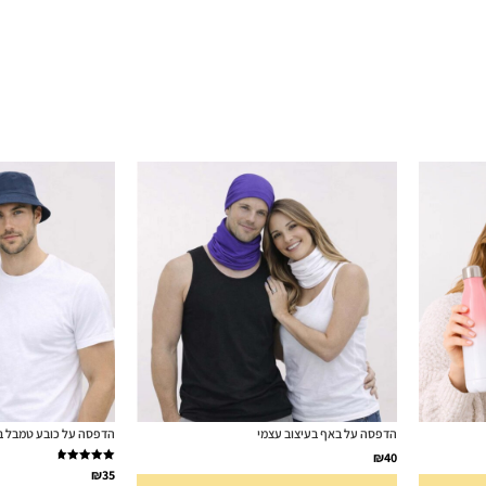
הדפסה על באף בעיצוב עצמי
הדפסה על כובע טמבל בע
₪
40
דורג
4.91
₪
35