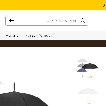
10% הנחה על עיצוב עצמי באתר | קוד קופון: Design *אין כפל קופונים*
הדפסה על חולצות
מוצרים