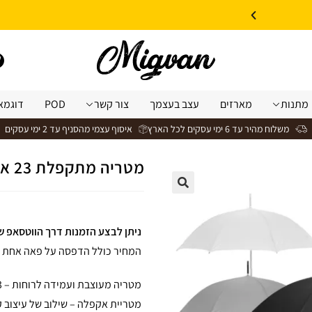
10% הנחה על עיצוב עצמי באתר | קוד קופון: Design *אין כפל קופונים*
מתנות
מארזים
עצב בעצמך
צור קשר
POD
דוגמא
משלוח מהיר עד 6 ימי עסקים לכל הארץ
איסוף עצמי מהסניף עד 2 ימי עסקים
מטריה מתקפלת 23 אינצ׳ דגם אקפלה
ניתן לבצע הזמנות דרך הווטסאפ ש
המחיר כולל הדפסה על פאה אחת 
מטריה מעוצבת ועמידה לרוחות – 23 אינץ'
מטריית אקפלה – שילוב של עיצוב 