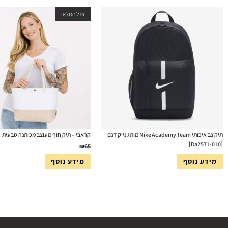
אזל המלאי
תיק גב איכותי Nike Academy Team מותג נייק דגם
קראבי – תיק חוף מעוצב מכותנה טבעית
[Da2571-010]
₪
65
מידע נוסף
מידע נוסף