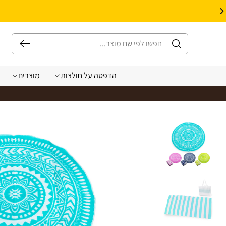
10% הנחה על עיצוב עצמי באתר | קוד קופון: Design *אין כפל קופונים*
הדפסה על חולצות
מוצרים