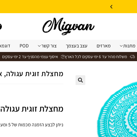
10% הנחה על עיצוב עצמי באתר | קוד קופון: Design *אין כפל קופונים*
מתנות
מארזים
עצב בעצמך
צור קשר
POD
דוגמא
משלוח מהיר עד 6 ימי עסקים לכל הארץ
איסוף עצמי מהסניף עד 2 ימי עסקים
מחצלת זוגית עגולה, א
מחצלת זוגית עגולה, 
ניתן לבצע הזמנה מכמות של 5 ומעלה פנו אלינו לביצוע ההזמנה בווטסאפ