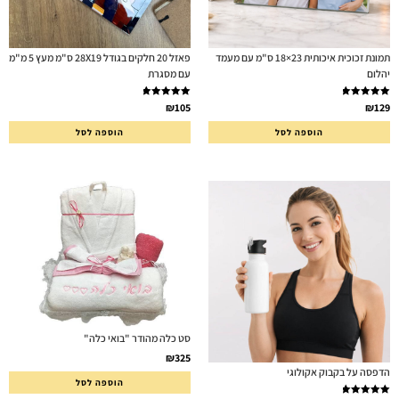
תמונת זכוכית איכותית 23×18 ס"מ עם מעמד
פאזל 20 חלקים בגודל 28X19 ס"מ מעץ 5 מ"מ
יהלום
עם מסגרת
דורג
5.00
דורג
5.00
₪
105
₪
129
מתוך 5
מתוך 5
הוספה לסל
הוספה לסל
סט כלה מהודר "בואי כלה"
₪
325
הדפסה על בקבוק אקולוגי
הוספה לסל