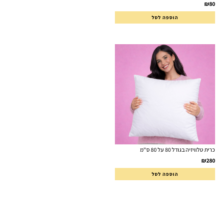
דורג
5.00
₪
80
מתוך 5
הוספה לסל
כרית טלוויזיה בגודל 80 על 80 ס"מ
₪
280
הוספה לסל