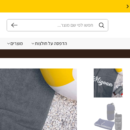
10% הנחה על עיצוב עצמי באתר | קוד קופון: Design *אין כפל קופונים*
הדפסה על חולצות
מוצרים