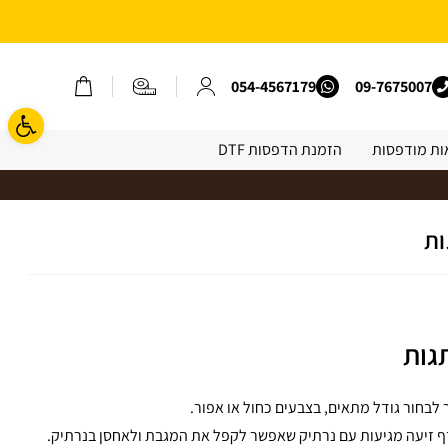
משלוח חינם בהזמנה מעל 250 שח באתר | קוד קופון: free35 *אין כפל קופונים*
09-7675007
054-4567179
פתח ס
ות מודפסות
הזמנת הדפסות DTF
ות
גות
 לבחור גודל מתאים, בצבעים כחול או אפור.
ף זיעה מגיעות עם נרתיק שאפשר לקפל את המגבת ולאחסן בנרתיק.