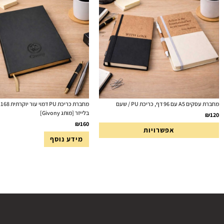
מחברת עסקים A5 עם 96 דף, כריכת PU / שעם
מ
בלייזר [מותג Givony]
₪
120
₪
160
אפשרויות
מידע נוסף