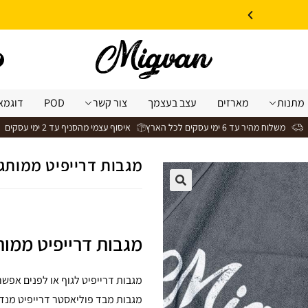
10% הנחה על עיצוב עצמי באתר | קוד קופון: Design *אין כפל קופונים*
מתנות
מארזים
עצב בעצמך
צור קשר
POD
דוגמא
משלוח מהיר עד 6 ימי עסקים לכל הארץ
איסוף עצמי מהסניף עד 2 ימי עסקים
מגבות דרייפיט ממותג
מגבות דרייפיט ממות
מגבות דרייפיט לגוף או לפנים אפשר
מגבות מבד פוליאסטר דרייפיט מנד