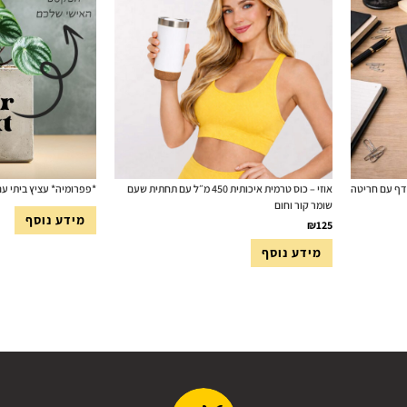
חברת כריכת PU דמוי עור יוקרתית 168 דף עם חריטה
אוזי – כוס טרמית איכותית 450 מ״ל עם תחתית שעם
*פפרומיה* עציץ ביתי 
שומר קור וחום
מידע נוסף
₪
125
מידע נוסף