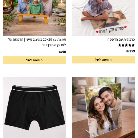
כרבולית עם הדפסה
תמונת עץ 20×20 בעיצוב אישי | הדפסה על
לוח עץ עם כן ציור
דורג
5.00
₪
159
₪
90
מתוך 5
הוספה לסל
הוספה לסל