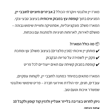
מארז יין אלגנטי ויוקרתי הכולל
2 אביזרים חיוניים לחובבי יין
,
המגיעים בתוך
קופסת עץ במבוק איכותית
בעיצוב טבעי ונקי.
המארז משלב פונקציונליות, אסתטיקה וחוויית שימוש גבוהה –
מושלם לאירוח, לארוחות חגיגיות ולמתנות עם נוכחות.
📦
מה כולל המארז?
✔️ פותחן יין איכותי (סכין מלצרים) בעיצוב משולב עץ ומתכת
✔️ פקק יין לשמירה על טריות הבקבוק
✔️ קופסת במבוק קשיחה עם תאים ייעודיים לכל פריט
המארז מתאים במיוחד כמתנה לחובבי יין, לקוחות עסקיים,
עובדים, חגים, ימי הולדת ואירועי חברה – פריט שימושי ואלגנטי
שמשדר איכות וטעם טוב.
ניתן לחרוט בצריבה בלייזר אונליין ולהזין קוד קופון ולקבל 10
אחוז הנחה