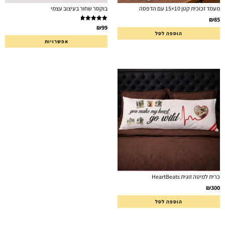
מעמד זכוכית קטן 10×15 עם הדפסה
בוקסר שחור בעיצוב עצמי
₪
85
דורג
5.00
₪
99
הוספה לסל
מתוך 5
אפשרויות
כרית למיטה זוגית HeartBeats
₪
300
הוספה לסל