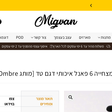
10% הנחה על עיצוב עצמי באתר | קוד קופון: Design *אין כפל קופונים*
מתנות
מארזים
עצב בעצמך
צור קשר
POD
דוגמא
משלוח מהיר עד 6 ימי עסקים לכל הארץ
איסוף עצמי מהסניף עד 2 ימי עסקים
יכותי דגם טד [מותג Ombre]
תאור מוצר
צפו
ומחירים
בוידאו