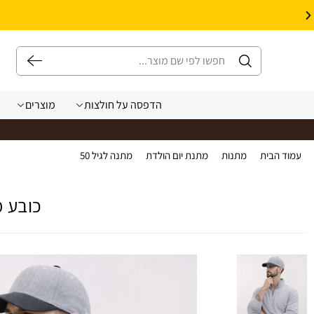
10% הנחה על עיצוב עצמי באתר | קוד קופון: Design *אין כפל קופונים*
הדפסה על חולצות
מוצרים
עמוד הבית
>
מתנות
>
מתנת יום הולדת
>
מתנה לגיל 50
>
כובע מצחייה 6 פאנל איכותי דגם טד [מותג Ombre]
כובע מצחייה 6 פאנל א