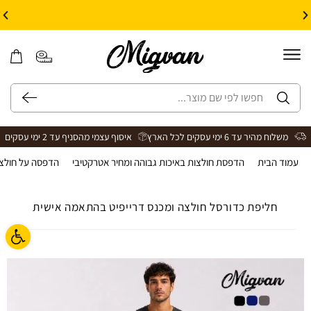
10% הנחה על עיצוב עצמי באתר | קוד קופון: Design *אין כפל קופונים*
משלוח מהיר עד 6 ימי עסקים לכל הארץ
איסוף עצמי מהסניף עד 2 ימי עסקים
עמוד הבית
>
הדפסת חולצות באיכות גבוהה ומחיר אטרקטיבי
>
הדפסה על חולצו
חליפת כדורסל חולצה ומכנס דרייפיט בהתאמה אישית
פתח ס