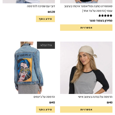
סווטשירט כותנה ופוליאסטר איכותי בעיצוב
דובי עם שמיכה להדפסה
עצמי [הדפסה על צד אחד]
₪
139
מידע נוסף
דורג
5.00
מחירון בעמוד מוצר
מתוך 5
אפשרויות
אזל המלאי
הדפסה על בנדנה בעיצוב אישי
הדפסה על ג'ינסים
₪
45
₪
40
אפשרויות
מידע נוסף