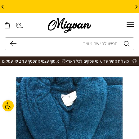
10% הנחה על עיצוב עצמי באתר | קוד קופון: Design *אין כפל קופונים*
משלוח מהיר עד 6 ימי עסקים לכל הארץ
איסוף עצמי מהסניף עד 2 ימי עסקים
פתח ס