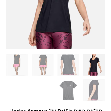
חולצת נשים DriFit של Under-Armour