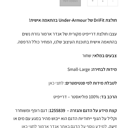
+
-
הוספה לסל
חולצת DriFit של Under-Armour בהתאמה אישית!
עצבו חולצת דרייפיט מקורית של אנדר ארמור גזרת נשים
בהתאמה אישית בתוכנת העיצוב שלנו, המחיר כולל הדפסה.
צבעים במלאי:
שחור
מידות לבחירה:
Small-Large
לטבלת מידות לפי סנטימטרים:
לחצי כאן
הרכב בד:
100% פוליאסטר – דרייפיט
קצת מידע על הדגם והגזרה – 1255839:
דגם רופף ומשוחרר
וקליל על הגוף ייחודיות הדגם הוא ייבוש מהיר במגע עם מים או
זיעה.
למידע נוסף על הדגם באתר אנדר ארמור לחצי כאן