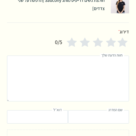
חולצת נשים דרייפיט מותג Saucony [הדפסה על שני
צדדים]
דירוג
*
0/5
חוות הדעת שלך
שם המדרג
דוא״ל