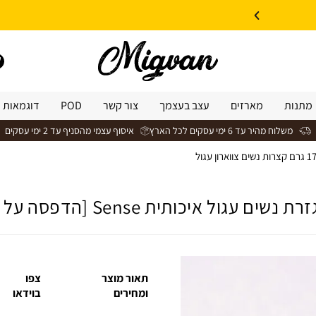
10% הנחה על עיצוב עצמי באתר | קוד קופון: Design *אין כפל קופונים*
מתנות
מארזים
עצב בעצמך
צור קשר
POD
דוגמאות 
משלוח מהיר עד 6 ימי עסקים לכל הארץ
איסוף עצמי מהסניף עד 2 ימי עסקים
>
חולצת כותנה בגזרת נשים עגול איכותית Sense [הדפסה על שני צדדים]
ול איכותית Sense [הדפסה על שני צדדים]
תאור מוצר
צפו
ומחירים
בוידאו