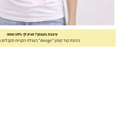
עיצבת בעצמך? מגיע לך 10% הנחה
בהזנת קוד קופון "design" בעגלת הקניות מקבלים 10% הנחה