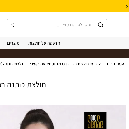
10% הנחה על עיצוב עצמי באתר | קוד קופון: Design *אין כפל קופונים*
הדפסה על חולצות
מוצרים
עמוד הבית
>
הדפסת חולצות באיכות גבוהה ומחיר אטרקטיבי
>
חולצות כותנה 170 גרם קצרות נשים צווארון עגול
חולצת כותנה בגזרת נשים עג