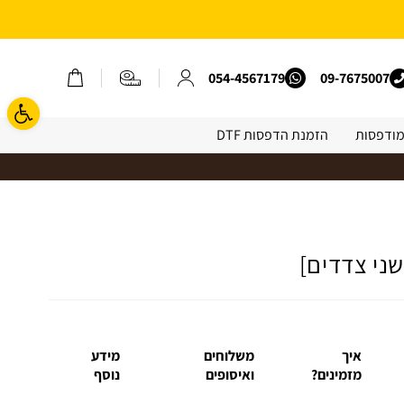
משלוח חינם בהזמנה מעל 250 שח באתר | קוד קופון: free35 *אין כפל קופונים*
09-7675007
054-4567179
פתח ס
מודפסות
הזמנת הדפסות DTF
איך
משלוחים
מידע
מזמינים?
ואיסופים
נוסף