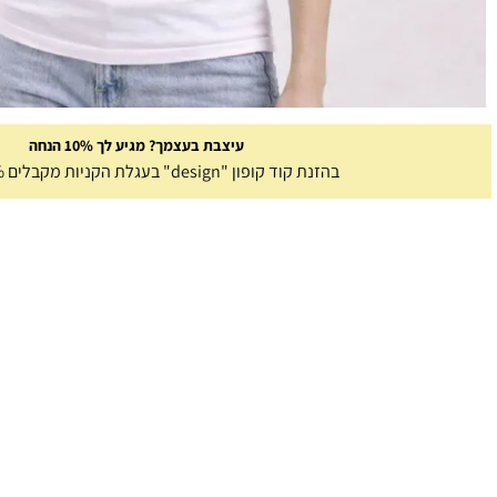
עיצבת בעצמך? מגיע לך 10% הנחה
בהזנת קוד קופון "design" בעגלת הקניות מקבלים 10% הנחה