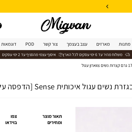
10% הנחה על עיצוב עצמי באתר | קוד קופון: Design *אין כפל קופונים*
מתנות
מארזים
עצב בעצמך
צור קשר
POD
דוגמאות 
משלוח מהיר עד 6 ימי עסקים לכל הארץ
איסוף עצמי מהסניף עד 2 ימי עסקים
>
חולצת כותנה בגזרת נשים עגול איכותית Sense [הדפסה על צד אחד]
 עגול איכותית Sense [הדפסה על צד אחד]
תאור מוצר
צפו
ומחירים
בוידאו