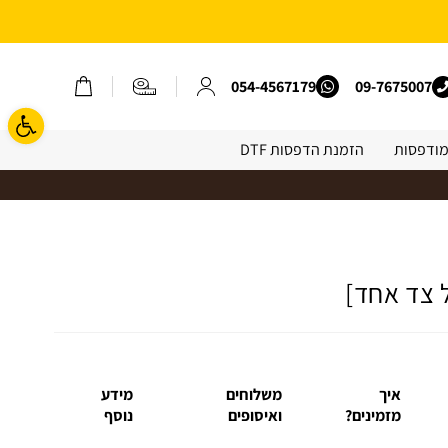
משלוח חינם בהזמנה מעל 250 שח באתר | קוד קופון: free35 *אין כפל קופונים*
09-7675007
054-4567179
פתח ס
מודפסות
הזמנת הדפסות DTF
איך
משלוחים
מידע
מזמינים?
ואיסופים
נוסף