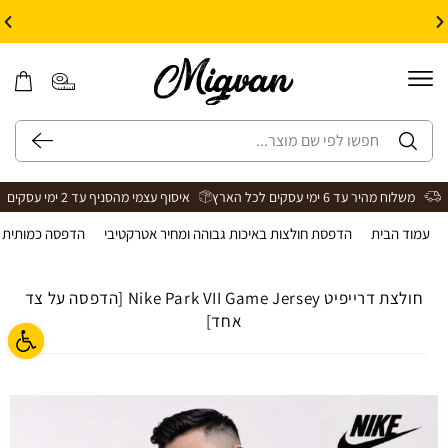
10% הנחה על עיצוב עצמי באתר | קוד קופון: Design *אין כפל קופונים*
משלוח מהיר עד 6 ימי עסקים לכל הארץ
איסוף עצמי מהסניף עד 2 ימי עסקים
עמוד הבית
>
הדפסת חולצות באיכות גבוהה ומחיר אטרקטיבי
>
הדפסה כמותית ע
חולצת דרייפיט Nike Park VII Game Jersey [הדפסה על צד
אחד]
פתח ס