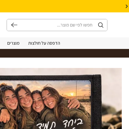
10% הנחה על עיצוב עצמי באתר | קוד קופון: Design *אין כפל קופונים*
הדפסה על חולצות
מוצרים