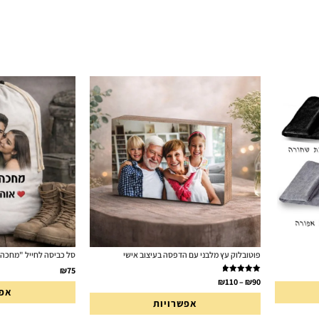
פוטובלוק עץ מלבני עם הדפסה בעיצוב אישי
סל כביסה לחייל "מחכה 
₪
75
דורג
5.00
₪
110
–
₪
90
מתוך 5
אפש
אפשרויות