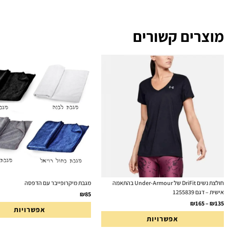
מוצרים קשורים
חולצת נשים DriFit של Under-Armour בהתאמה
מגבת מיקרופייבר עם הדפסה
אישית – דגם 1255839
₪
85
₪
165
–
₪
135
אפשרויות
אפשרויות