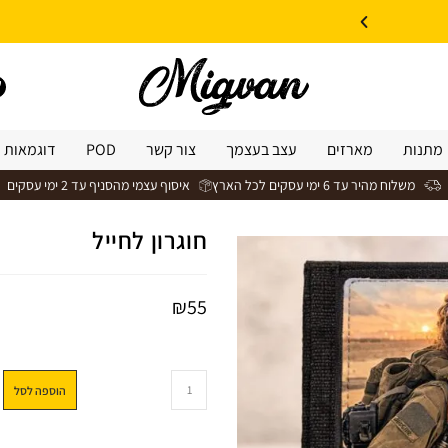
10% הנחה על עיצוב עצמי באתר | קוד קופון: Design *אין כפל קופונים*
מתנות
מארזים
עצב בעצמך
צור קשר
POD
דוגמאות 
משלוח מהיר עד 6 ימי עסקים לכל הארץ
איסוף עצמי מהסניף עד 2 ימי עסקים
חוגרון לחייל
₪
55
הוספה לסל