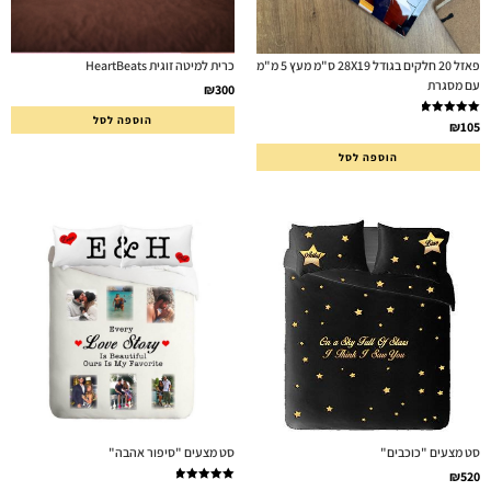
פאזל 20 חלקים בגודל 28X19 ס"מ מעץ 5 מ"מ
כרית למיטה זוגית HeartBeats
עם מסגרת
₪
300
הוספה לסל
דורג
5.00
₪
105
מתוך 5
הוספה לסל
סט מצעים "כוכבים"
סט מצעים "סיפור אהבה"
₪
520
דורג
5.00