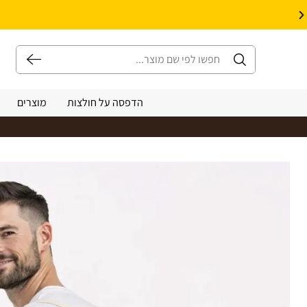
10% הנחה על עיצוב עצמי באתר | קוד קופון: Design *אין כפל קופונים*
הדפסה על חולצות
מוצרים