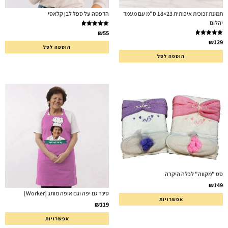
תמונת זכוכית איכותית 23×18 ס"מ עם מעמד
הדפסה על ספל לבן קלאסי
יהלום
דורג
5.00
₪
55
מתוך 5
דורג
5.00
₪
129
הוספה לסל
מתוך 5
הוספה לסל
סט "מקווה" לכלה היקרה
₪
149
סינר גם יפה וגם אופה מותג [Worker]
אפשרויות
₪
119
אפשרויות