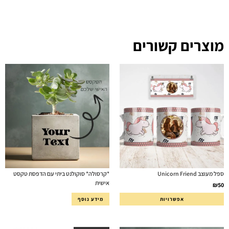
מוצרים קשורים
ספל מעוצב Unicorn Friend
*קרסולה* סוקולנט ביתי עם הדפסת טקסט
אישית
₪
50
אפשרויות
מידע נוסף