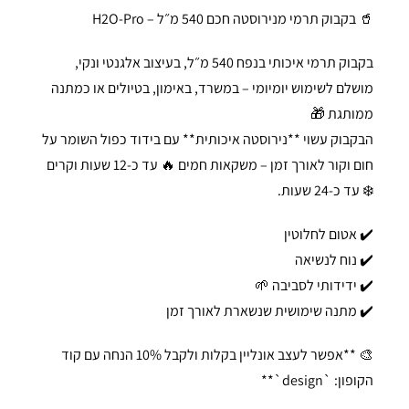
🥤 בקבוק תרמי מנירוסטה חכם 540 מ״ל – H2O-Pro
בקבוק תרמי איכותי בנפח 540 מ״ל, בעיצוב אלגנטי ונקי,
מושלם לשימוש יומיומי – במשרד, באימון, בטיולים או כמתנה
ממותגת 🎁
הבקבוק עשוי **נירוסטה איכותית** עם בידוד כפול השומר על
חום וקור לאורך זמן – משקאות חמים 🔥 עד כ-12 שעות וקרים
❄️ עד כ-24 שעות.
✔️ אטום לחלוטין
✔️ נוח לנשיאה
✔️ ידידותי לסביבה 🌱
✔️ מתנה שימושית שנשארת לאורך זמן
🎨 **אפשר לעצב אונליין בקלות ולקבל 10% הנחה עם קוד
הקופון: `design`**