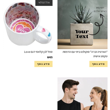
אזל המלאי
*הוורטיה זברה* סוקולנט ביתי עם הדפסת
ספל לבן קלאסי דגם Love
טקסט אישית
₪
65
מידע נוסף
מידע נוסף