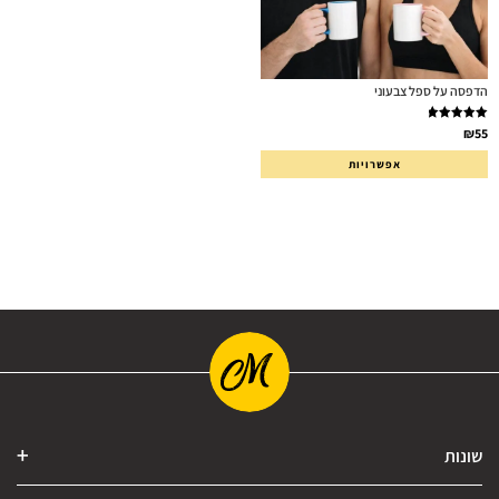
הדפסה על ספל צבעוני
דורג
5.00
₪
55
מתוך 5
אפשרויות
שונות