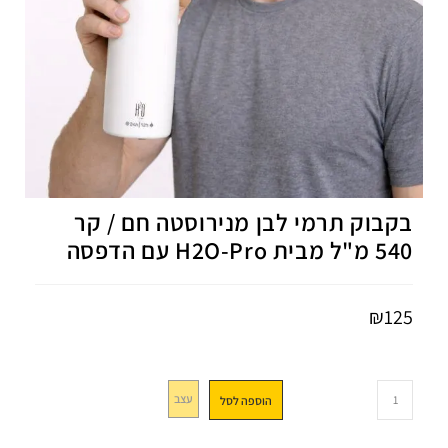
בקבוק תרמי לבן מנירוסטה חם / קר
540 מ"ל מבית H2O-Pro עם הדפסה
₪
125
עצב
הוספה לסל