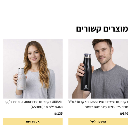
מוצרים קשורים
בקבוק תרמי שחור מנירוסטה חם / קר 540 מ"ל
URBAN בקבוק תרמי נירוסטה אופנתי חם/קר
מבית H2O-Pro עם חריטה בלייזר
460 מ"ל מותג [ASOBU]
₪
135
₪
140
הוספה לסל
אפשרויות