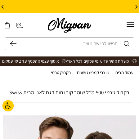
10% הנחה על עיצוב עצמי באתר | קוד קופון: Design *אין כפל קופונים*
משלוח מהיר עד 6 ימי עסקים לכל הארץ
איסוף עצמי מהסניף עד 2 ימי עסקים
עמוד הבית
>
מוצרי קמפינג ושטח
>
בקבוק טרמי
>
בקבוק טרמי 500 מ״ל שומר קור וחום דגם לאגו מבית Swiss
בקבוק טרמי 500 מ״ל שומר קור וחום דגם לאגו מבית Swiss
פתח ס