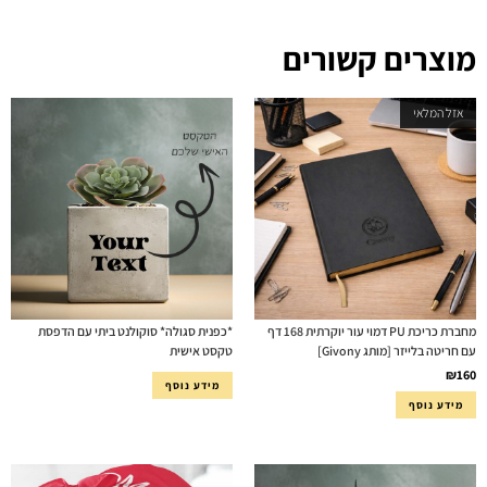
מוצרים קשורים
אזל המלאי
מחברת כריכת PU דמוי עור יוקרתית 168 דף
*כפנית סגולה* סוקולנט ביתי עם הדפסת
עם חריטה בלייזר [מותג Givony]
טקסט אישית
₪
160
מידע נוסף
מידע נוסף