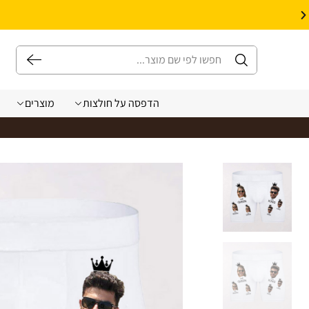
10% הנחה על עיצוב עצמי באתר | קוד קופון: Design *אין כפל קופונים*
הדפסה על חולצות
מוצרים