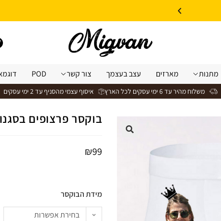
10% הנחה על עיצוב עצמי באתר | קוד קופון: Design *אין כפל קופונים*
מתנות
מארזים
עצב בעצמך
צור קשר
POD
דוגמא
משלוח מהיר עד 6 ימי עסקים לכל הארץ
איסוף עצמי מהסניף עד 2 ימי עסקים
בוקסר פרצופים בסגנון " King His Queen
₪
99
מידת הבוקסר
בחירת אפשרות