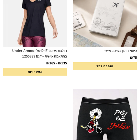
כיסוי דרכון בעיצוב אישי
חולצת נשים DriFit של Under-Armour
בהתאמה אישית – דגם 1255839
₪
75
₪
165
–
₪
135
הוספה לסל
אפשרויות